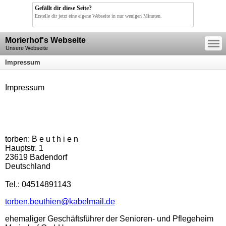
Gefällt dir diese Seite?
Erstelle dir jetzt eine eigene Webseite in nur wenigen Minuten.
—
Morierhof's Webseite
—
—
Unsere Webseite
Impressum
Impressum
torben: B e u t h i e n
Hauptstr. 1
23619 Badendorf
Deutschland
Tel.: 04514891143
torben.beuthien@kabelmail.de
ehemaliger Geschäftsführer der Senioren- und Pflegeheim