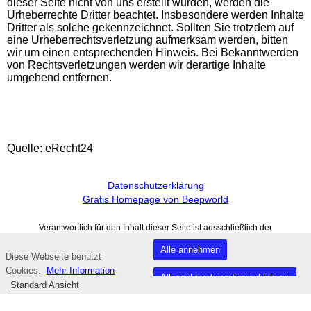
dieser Seite nicht von uns erstellt wurden, werden die
Urheberrechte Dritter beachtet. Insbesondere werden Inhalte
Dritter als solche gekennzeichnet. Sollten Sie trotzdem auf
eine Urheberrechtsverletzung aufmerksam werden, bitten
wir um einen entsprechenden Hinweis. Bei Bekanntwerden
von Rechtsverletzungen werden wir derartige Inhalte
umgehend entfernen.
Quelle: eRecht24
Datenschutzerklärung
Gratis Homepage von Beepworld
Verantwortlich für den Inhalt dieser Seite ist ausschließlich der
Autor dieser Homepage, kontaktierbar über
dieses Formular!
Alle annehmen
Diese Webseite benutzt
Fußzeile
Cookies.
Mehr Information
Alle nicht notwendigen ablehnen
Standard Ansicht